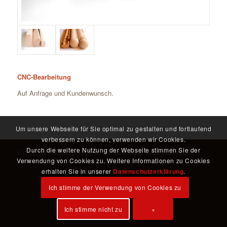
CNC-Bearbeitung
Auf Anfrage und Kundenwunsch.
Um unsere Webseite für Sie optimal zu gestalten und fortlaufend
verbessern zu können, verwenden wir Cookies.
Durch die weitere Nutzung der Webseite stimmen Sie der
© Copyright - Arnold Schröder GmbH - Isselhorster Holzdrechslerei 2021
Verwendung von Cookies zu. Weitere Informationen zu Cookies
erhalten Sie in unserer
Datenschutzerklärung
.
Ich stimme der Verwendung von Cookies zu
Ich stimme nicht zu
×